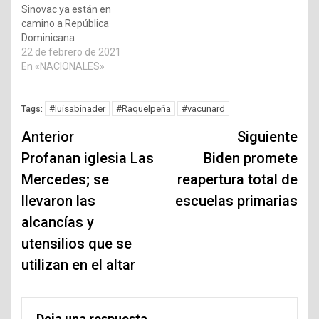
Sinovac ya están en
camino a República
Dominicana
22 de febrero de 2021
En «NACIONALES»
#luisabinader
#Raquelpeña
#vacunard
Tags:
Navegación
Anterior
Siguiente
de
Profanan iglesia Las
Biden promete
Mercedes; se
reapertura total de
entradas
llevaron las
escuelas primarias
alcancías y
utensilios que se
utilizan en el altar
Deja una respuesta