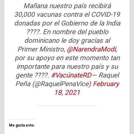
Mañana nuestro país recibirá
30,000 vacunas contra el COVID-19
donadas por el Gobierno de la India
????. En nombre del pueblo
dominicano le doy gracias al
Primer Ministro,
@NarendraModi
,
por su apoyo en este momento tan
importante para nuestro país y su
gente ????.
#VacúnateRD
— Raquel
Peña (@RaquelPenaVice)
February
18, 2021
Me gusta esto: