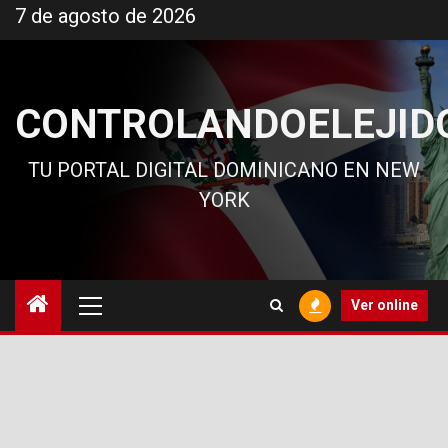
Ir
7 de agosto de 2026
al
contenido
CONTROLANDOELEJID
TU PORTAL DIGITAL DOMINICANO EN NEW
YORK
Menú
Ver online
principal