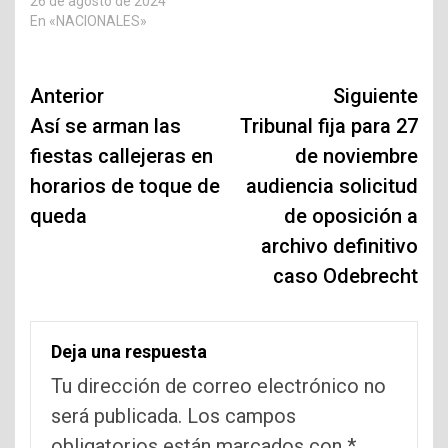
26 de agosto de 2024
En «NACIONALES»
Navegación
Anterior
Siguiente
de
Así se arman las
Tribunal fija para 27
fiestas callejeras en
de noviembre
entradas
horarios de toque de
audiencia solicitud
queda
de oposición a
archivo definitivo
caso Odebrecht
Deja una respuesta
Tu dirección de correo electrónico no
será publicada.
Los campos
obligatorios están marcados con
*