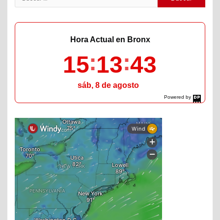
Hora Actual en Bronx
15
13
44
sáb, 8 de agosto
Powered by
DaysPedia.com