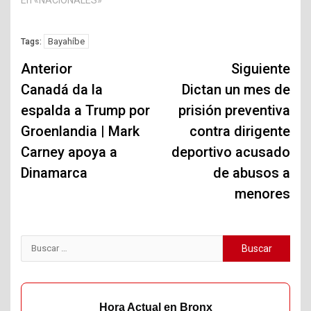
Bayahíbe
Tags:
Navegación
Anterior
Siguiente
de
Canadá da la
Dictan un mes de
espalda a Trump por
prisión preventiva
entradas
Groenlandia | Mark
contra dirigente
Carney apoya a
deportivo acusado
Dinamarca
de abusos a
menores
Buscar:
Hora Actual en Bronx