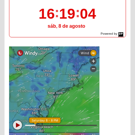
16
19
05
sáb, 8 de agosto
Powered by
DaysPedia.com