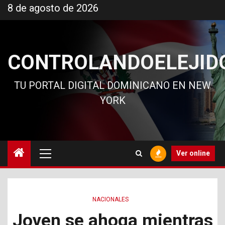
Ir
8 de agosto de 2026
al
contenido
CONTROLANDOELEJID
TU PORTAL DIGITAL DOMINICANO EN NEW
YORK
Menú
Ver online
principal
NACIONALES
Joven se ahoga mientras