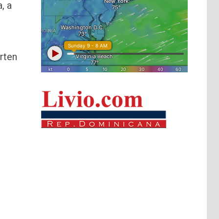
a, a
rten