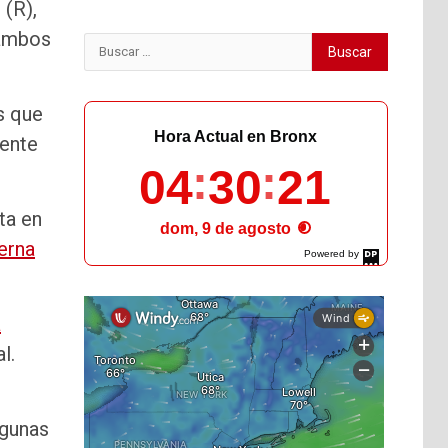
(R),
 ambos
Buscar:
s que
Hora Actual en Bronx
dente
04
30
23
ta en
dom, 9 de agosto
erna
Powered by
DaysPedia.com
a
l.
lgunas