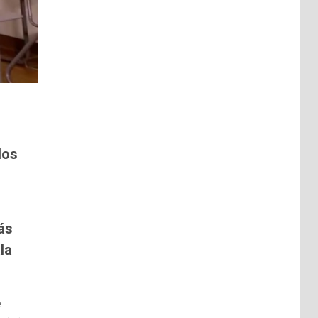
los
ás
la
e