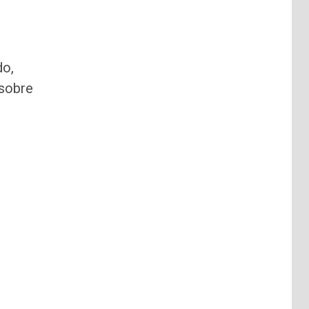
do,
 sobre