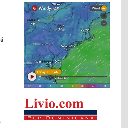
rá
al