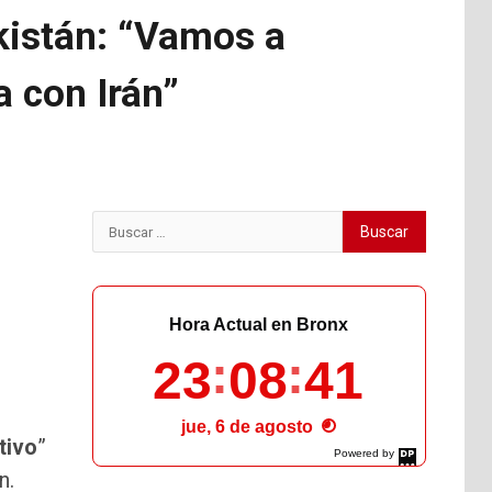
akistán: “Vamos a
a con Irán”
Buscar:
Hora Actual en Bronx
23
08
42
jue, 6 de agosto
tivo
”
Powered by
DaysPedia.com
n.