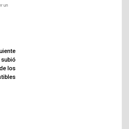
er un
uiente
 subió
 de los
tibles