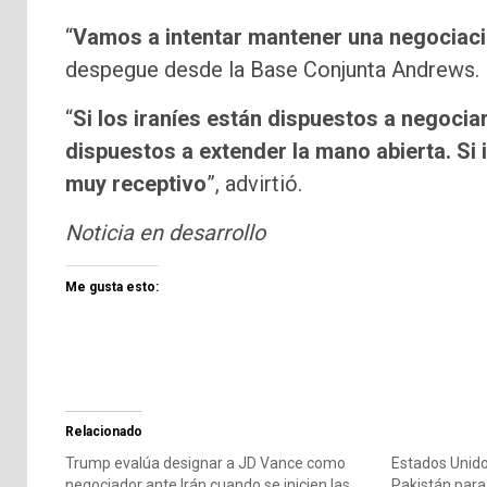
“
Vamos a intentar mantener una negociaci
despegue desde la Base Conjunta Andrews.
“
Si los iraníes están dispuestos a negoci
dispuestos a extender la mano abierta. Si
muy receptivo
”, advirtió.
Noticia en desarrollo
Me gusta esto:
Relacionado
Trump evalúa designar a JD Vance como
Estados Unid
negociador ante Irán cuando se inicien las
Pakistán para