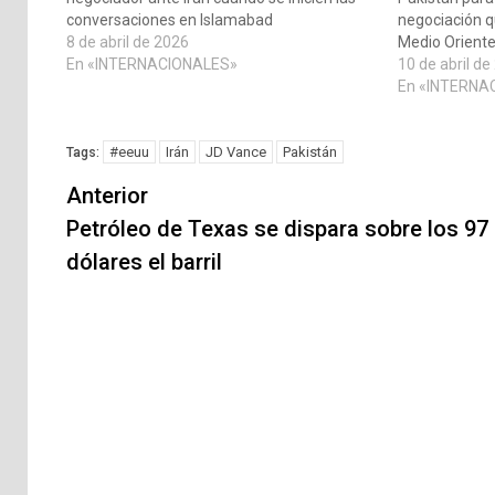
conversaciones en Islamabad
negociación q
8 de abril de 2026
Medio Orient
En «INTERNACIONALES»
10 de abril de
En «INTERNA
#eeuu
Irán
JD Vance
Pakistán
Tags:
Navegación
Anterior
de
Petróleo de Texas se dispara sobre los 97
dólares el barril
entradas