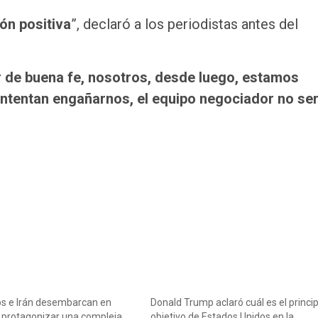
ón positiva
”, declaró a los periodistas antes del
ar de buena fe, nosotros, desde luego, estamos
 intentan engañarnos, el equipo negociador no se
os e Irán desembarcan en
Donald Trump aclaró cuál es el princip
 protagonizar una compleja
objetivo de Estados Unidos en la