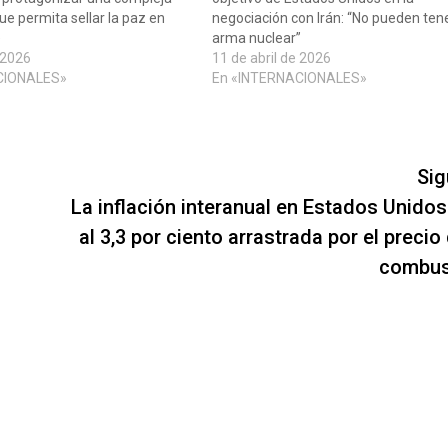
ue permita sellar la paz en
negociación con Irán: “No pueden ten
e
arma nuclear”
 2026
11 de abril de 2026
CIONALES»
En «INTERNACIONALES»
Sig
La inflación interanual en Estados Unidos
al 3,3 por ciento arrastrada por el precio
combus