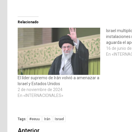
Relacionado
Israel multipl
instalaciones 
aguarda el ap
16 de junio d
En «INTERNA
El líder supremo de Irán volvió a amenazar a
Israel y Estados Unidos
2 de noviembre de 2024
En «INTERNACIONALES»
#eeuu
Irán
Israel
Tags:
Navegación
Anterior