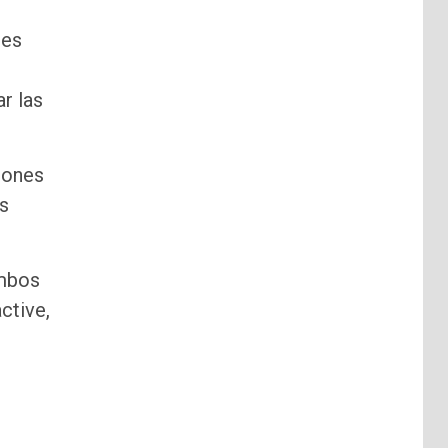
res
r las
iones
as
ambos
ctive,