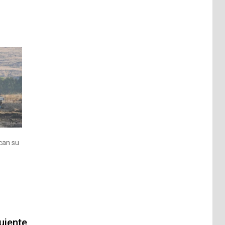
acan su
uiente