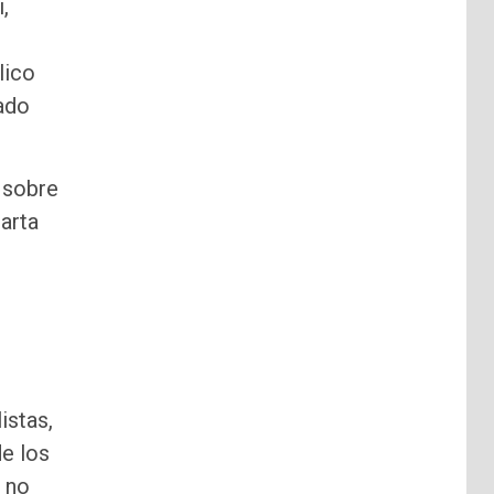
,
lico
sado
s sobre
arta
istas,
de los
 no