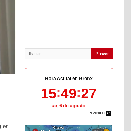
Buscar:
Hora Actual en Bronx
15
49
29
jue, 6 de agosto
Powered by
DaysPedia.com
) en