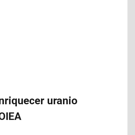
enriquecer uranio
 OIEA