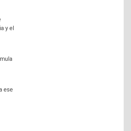
e
a y el
umula
 a ese