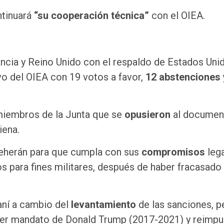
ntinuará
“su cooperación técnica”
con el OIEA.
ancia y Reino Unido con el respaldo de Estados Uni
vo del OIEA con 19 votos a favor,
12 abstenciones 
 miembros de la Junta que se
opusieron
al documen
iena.
 Teherán para que cumpla con sus
compromisos
leg
s para fines militares, después de haber fracasado 
aní a cambio del
levantamiento
de las sanciones, p
mer mandato de Donald Trump (2017-2021) y reimp