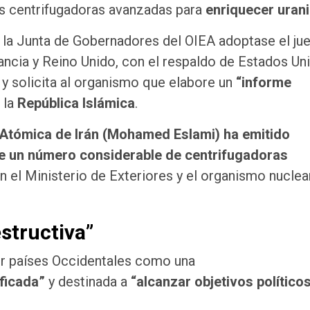
vas centrifugadoras avanzadas para
enriquecer uran
 la Junta de Gobernadores del OIEA adoptase el ju
ncia y Reino Unido, con el respaldo de Estados Un
 y solicita al organismo que elabore un
“informe
 la
República Islámica
.
a Atómica de Irán (Mohamed Eslami) ha emitido
 de un número considerable de centrifugadoras
on el Ministerio de Exteriores y el organismo nuclear
estructiva”
por países Occidentales como una
ificada”
y destinada a
“alcanzar objetivos políticos