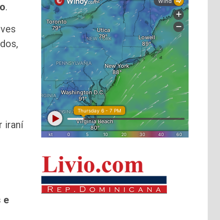
io
.
eves
idos,
 iraní
 e