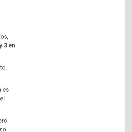
dos,
y 3 en
to,
ales
el
ero
uso