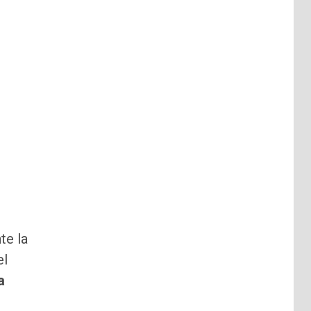
te la
el
a