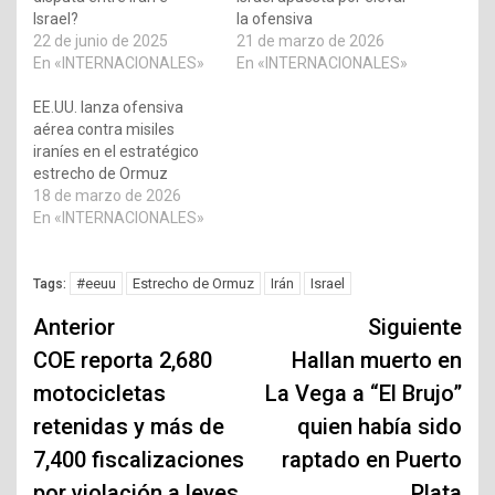
Israel?
la ofensiva
22 de junio de 2025
21 de marzo de 2026
En «INTERNACIONALES»
En «INTERNACIONALES»
EE.UU. lanza ofensiva
aérea contra misiles
iraníes en el estratégico
estrecho de Ormuz
18 de marzo de 2026
En «INTERNACIONALES»
#eeuu
Estrecho de Ormuz
Irán
Israel
Tags:
Navegación
Anterior
Siguiente
de
COE reporta 2,680
Hallan muerto en
motocicletas
La Vega a “El Brujo”
entradas
retenidas y más de
quien había sido
7,400 fiscalizaciones
raptado en Puerto
por violación a leyes
Plata