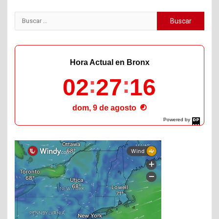
Buscar:
Hora Actual en Bronx
02
27
17
dom, 9 de agosto
Powered by
DaysPedia.com