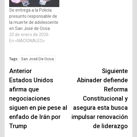
Se entrega a la Policía
presunto responsable de
la muerte de adolescente
en San José de Ocoa
20 de enero de 2026
En «NACIONALES»
San José De Ocoa
Tags:
Navegación
Anterior
Siguiente
de
Estados Unidos
Abinader defiende
afirma que
Reforma
entradas
negociaciones
Constitucional y
siguen en pie pese al
asegura esta busca
enfado de Irán por
impulsar renovación
Trump
de liderazgo