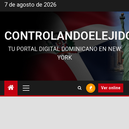
Ir
7 de agosto de 2026
al
contenido
CONTROLANDOELEJID
TU PORTAL DIGITAL DOMINICANO EN NEW
YORK
Menú
Ver online
principal