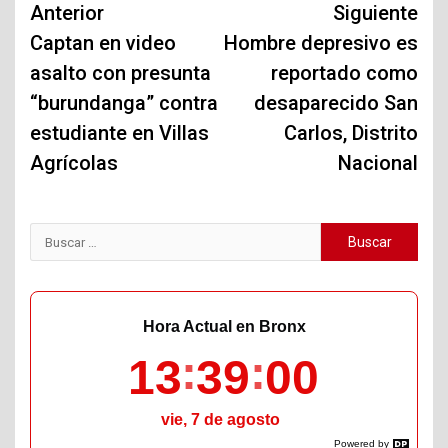
Navegación
Anterior
Siguiente
de
Captan en video
Hombre depresivo es
asalto con presunta
reportado como
entradas
“burundanga” contra
desaparecido San
estudiante en Villas
Carlos, Distrito
Agrícolas
Nacional
Buscar:
Hora Actual en Bronx
13
39
01
vie, 7 de agosto
Powered by