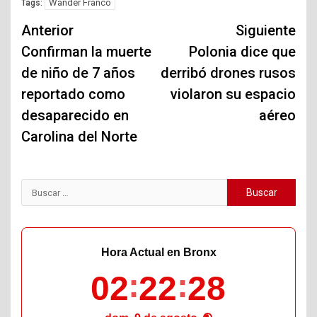
Wander Franco
Tags:
Navegación
Anterior
Siguiente
de
Confirman la muerte
Polonia dice que
de niño de 7 años
derribó drones rusos
entradas
reportado como
violaron su espacio
desaparecido en
aéreo
Carolina del Norte
Buscar:
Hora Actual en Bronx
02
22
29