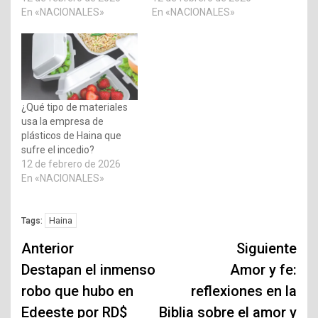
En «NACIONALES»
En «NACIONALES»
¿Qué tipo de materiales
usa la empresa de
plásticos de Haina que
sufre el incedio?
12 de febrero de 2026
En «NACIONALES»
Haina
Tags:
Navegación
Anterior
Siguiente
de
Destapan el inmenso
Amor y fe:
robo que hubo en
reflexiones en la
entradas
Edeeste por RD$
Biblia sobre el amor y