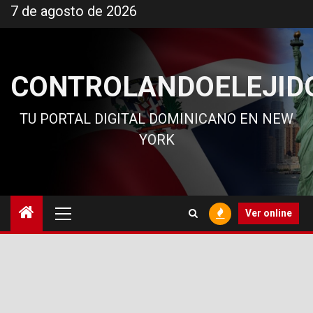
Ir
7 de agosto de 2026
al
contenido
CONTROLANDOELEJID
TU PORTAL DIGITAL DOMINICANO EN NEW
YORK
Menú
Ver online
principal