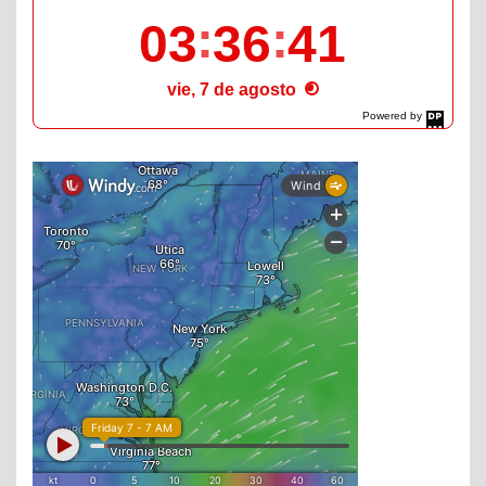
03
36
43
vie, 7 de agosto
Powered by
DaysPedia.com