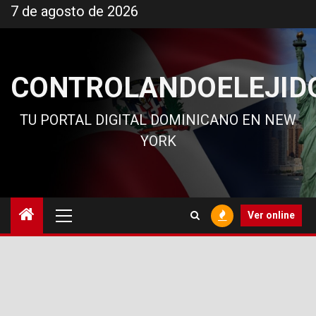
Ir
7 de agosto de 2026
al
contenido
CONTROLANDOELEJID
TU PORTAL DIGITAL DOMINICANO EN NEW
YORK
Menú
Ver online
principal