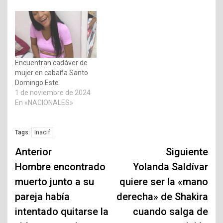
Encuentran cadáver de
mujer en cabaña Santo
Domingo Este
1 de noviembre de 2024
En «NACIONALES»
Inacif
Tags:
Navegación
Anterior
Siguiente
de
Hombre encontrado
Yolanda Saldívar
muerto junto a su
quiere ser la «mano
entradas
pareja había
derecha» de Shakira
intentado quitarse la
cuando salga de