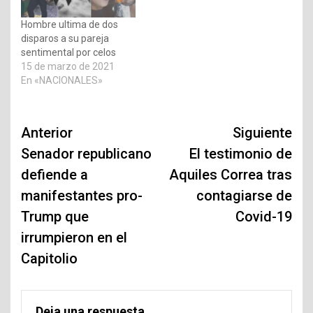
Hombre ultima de dos
disparos a su pareja
sentimental por celos
15 de marzo de 2021
En «NACIONALES»
Navegación
Anterior
Siguiente
de
Senador republicano
El testimonio de
defiende a
Aquiles Correa tras
entradas
manifestantes pro-
contagiarse de
Trump que
Covid-19
irrumpieron en el
Capitolio
Deja una respuesta