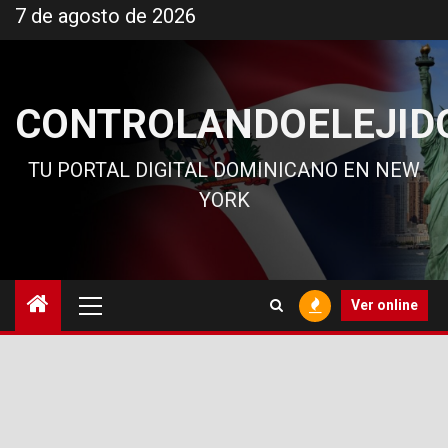
Ir
7 de agosto de 2026
al
contenido
CONTROLANDOELEJID
TU PORTAL DIGITAL DOMINICANO EN NEW
YORK
Menú
Ver online
principal