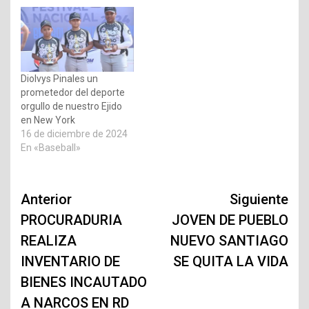
Diolvys Pinales un
prometedor del deporte
orgullo de nuestro Ejido
en New York
16 de diciembre de 2024
En «Baseball»
Navegación
Anterior
Siguiente
de
PROCURADURIA
JOVEN DE PUEBLO
REALIZA
NUEVO SANTIAGO
entradas
INVENTARIO DE
SE QUITA LA VIDA
BIENES INCAUTADO
A NARCOS EN RD