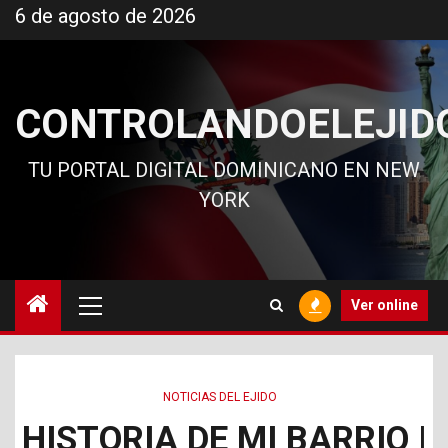
Ir
6 de agosto de 2026
al
contenido
CONTROLANDOELEJID
TU PORTAL DIGITAL DOMINICANO EN NEW
YORK
Menú
Ver online
principal
NOTICIAS DEL EJIDO
HISTORIA DE MI BARRIO |