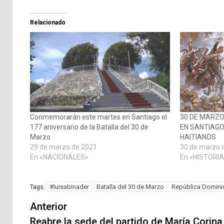
Relacionado
Conmemorarán este martes en Santiago el
30 DE MARZO
177 aniversario de la Batalla del 30 de
EN SANTIAGO
Marzo
HAITIANOS
29 de marzo de 2021
30 de marzo 
En «NACIONALES»
En «HISTORI
#luisabinader
Batalla del 30 de Marzo
República Domini
Tags:
Navegación
Anterior
de
Reabre la sede del partido de María Corina