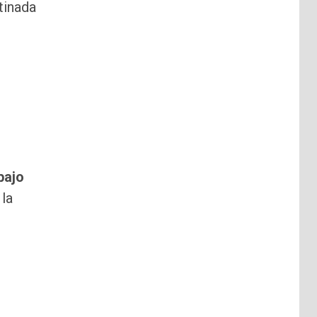
tinada
bajo
 la