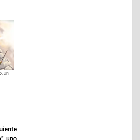
o, un
uiente
”, uno