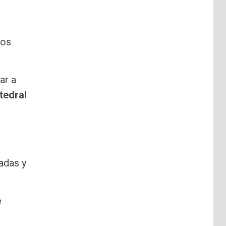
los
ar a
tedral
adas y
e