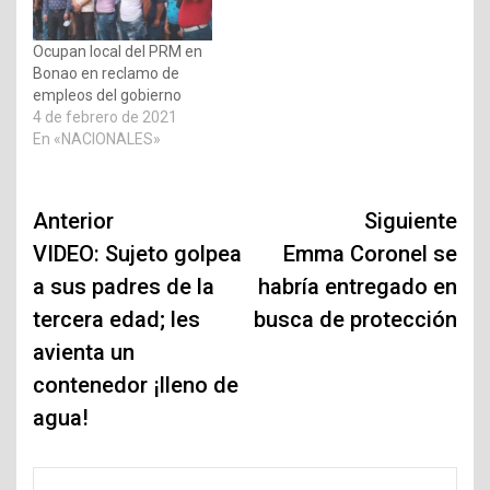
Ocupan local del PRM en
Bonao en reclamo de
empleos del gobierno
4 de febrero de 2021
En «NACIONALES»
Navegación
Anterior
Siguiente
de
VIDEO: Sujeto golpea
Emma Coronel se
a sus padres de la
habría entregado en
entradas
tercera edad; les
busca de protección
avienta un
contenedor ¡lleno de
agua!