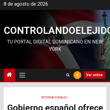
Ir
8 de agosto de 2026
al
contenido
CONTROLANDOELEJID
TU PORTAL DIGITAL DOMINICANO EN NEW
YORK
Menú
Ver online
principal
INTERNACIONALES
Gobierno español ofrece