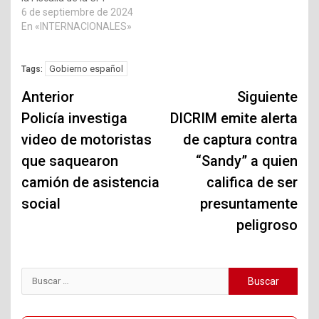
6 de septiembre de 2024
En «INTERNACIONALES»
Gobierno español
Tags:
Navegación
Anterior
Siguiente
de
Policía investiga
DICRIM emite alerta
video de motoristas
de captura contra
entradas
que saquearon
“Sandy” a quien
camión de asistencia
califica de ser
social
presuntamente
peligroso
Buscar: