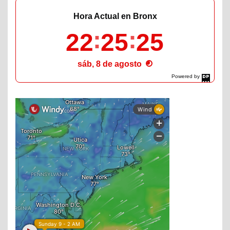
Hora Actual en Bronx
22
25
26
sáb, 8 de agosto
Powered by
DaysPedia.com