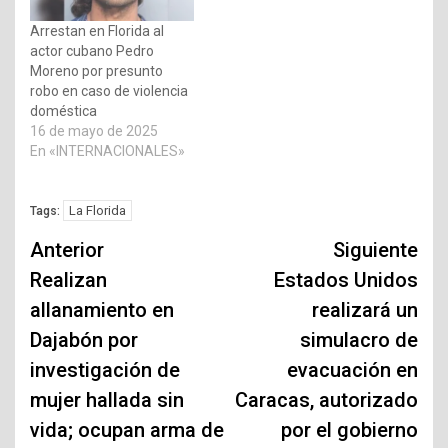
Arrestan en Florida al
actor cubano Pedro
Moreno por presunto
robo en caso de violencia
doméstica
16 de mayo de 2025
En «INTERNACIONALES»
La Florida
Tags:
Navegación
Anterior
Siguiente
de
Realizan
Estados Unidos
allanamiento en
realizará un
entradas
Dajabón por
simulacro de
investigación de
evacuación en
mujer hallada sin
Caracas, autorizado
vida; ocupan arma de
por el gobierno