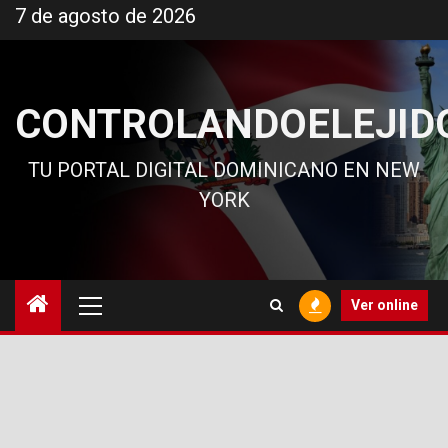
Ir
7 de agosto de 2026
al
contenido
CONTROLANDOELEJID
TU PORTAL DIGITAL DOMINICANO EN NEW
YORK
Menú
Ver online
principal