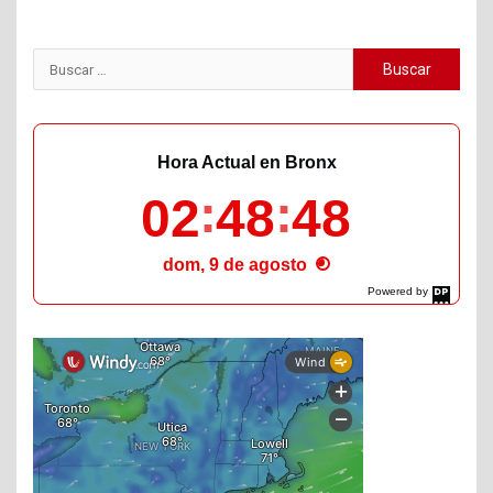
Buscar:
Hora Actual en Bronx
02
48
48
dom, 9 de agosto
Powered by
DaysPedia.com