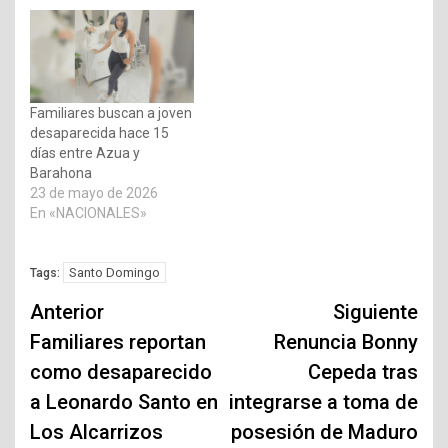
Familiares buscan a joven
desaparecida hace 15
días entre Azua y
Barahona
23 de mayo de 2026
En «NACIONALES»
Santo Domingo
Tags:
Navegación
Anterior
Siguiente
de
Familiares reportan
Renuncia Bonny
como desaparecido
Cepeda tras
entradas
a Leonardo Santo en
integrarse a toma de
Los Alcarrizos
posesión de Maduro