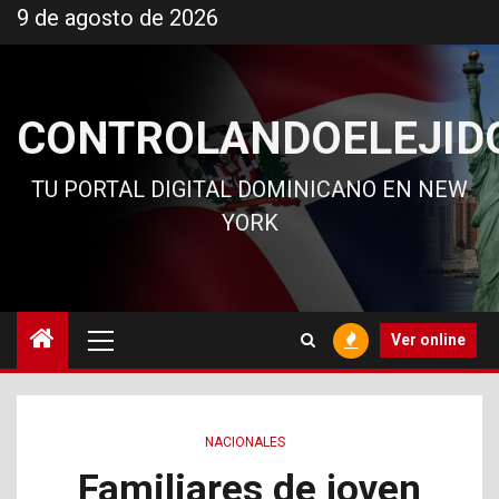
Ir
9 de agosto de 2026
al
contenido
CONTROLANDOELEJID
TU PORTAL DIGITAL DOMINICANO EN NEW
YORK
Menú
Ver online
principal
NACIONALES
Familiares de joven