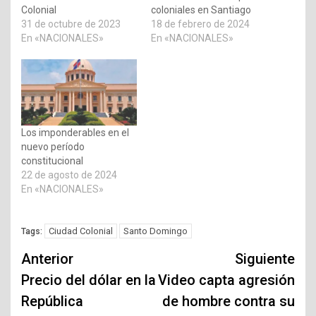
Colonial
coloniales en Santiago
31 de octubre de 2023
18 de febrero de 2024
En «NACIONALES»
En «NACIONALES»
Los imponderables en el
nuevo período
constitucional
22 de agosto de 2024
En «NACIONALES»
Ciudad Colonial
Santo Domingo
Tags:
Navegación
Anterior
Siguiente
de
Precio del dólar en la
Video capta agresión
República
de hombre contra su
entradas