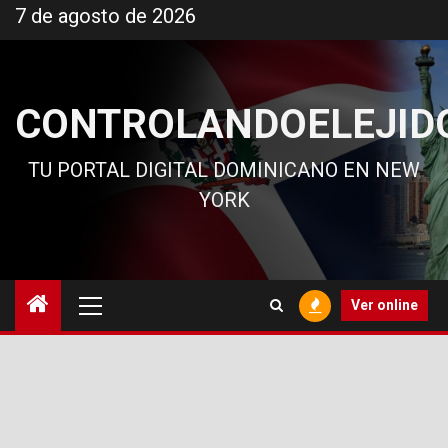
Ir
7 de agosto de 2026
al
contenido
CONTROLANDOELEJID
TU PORTAL DIGITAL DOMINICANO EN NEW
YORK
Menú
Ver online
principal