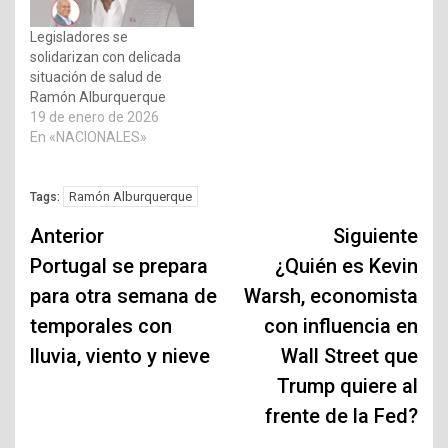
Legisladores se
solidarizan con delicada
situación de salud de
Ramón Alburquerque
19 de enero de 2026
En «NACIONALES»
Ramón Alburquerque
Tags:
Navegación
Anterior
Siguiente
de
Portugal se prepara
¿Quién es Kevin
para otra semana de
Warsh, economista
entradas
temporales con
con influencia en
lluvia, viento y nieve
Wall Street que
Trump quiere al
frente de la Fed?