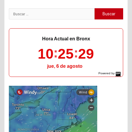
Buscar:
Hora Actual en Bronx
10
25
30
jue, 6 de agosto
Powered by
DaysPedia.com