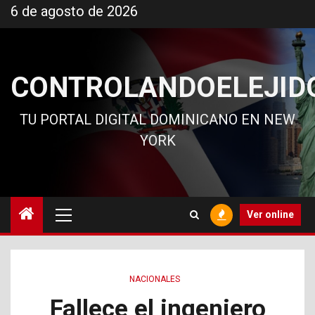
Ir
6 de agosto de 2026
al
contenido
CONTROLANDOELEJID
TU PORTAL DIGITAL DOMINICANO EN NEW
YORK
Menú
Ver online
principal
NACIONALES
Fallece el ingeniero