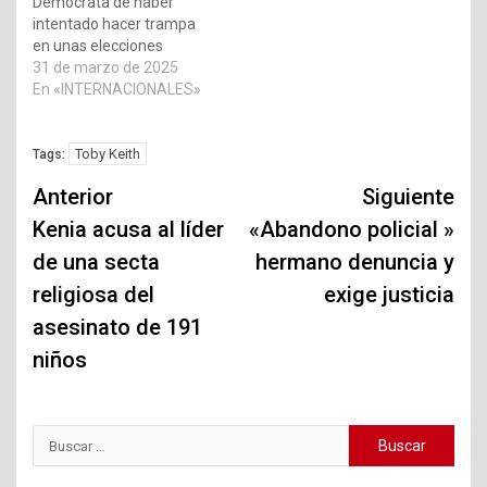
Demócrata de haber
intentado hacer trampa
en unas elecciones
31 de marzo de 2025
En «INTERNACIONALES»
Toby Keith
Tags:
Navegación
Anterior
Siguiente
de
Kenia acusa al líder
«Abandono policial »
de una secta
hermano denuncia y
entradas
religiosa del
exige justicia
asesinato de 191
niños
Buscar: