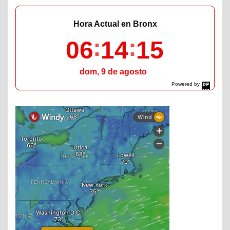
Hora Actual en Bronx
06
14
16
dom, 9 de agosto
Powered by
DaysPedia.com