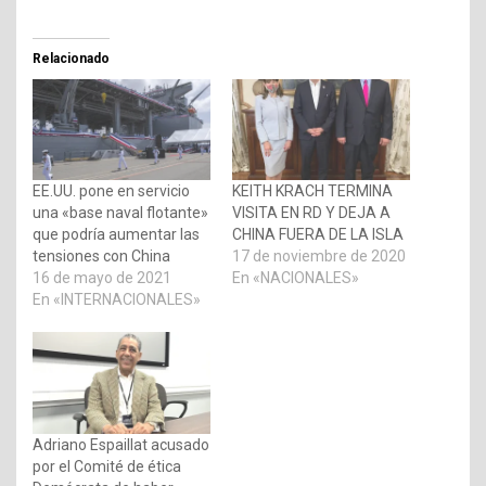
Relacionado
EE.UU. pone en servicio
KEITH KRACH TERMINA
una «base naval flotante»
VISITA EN RD Y DEJA A
que podría aumentar las
CHINA FUERA DE LA ISLA
tensiones con China
17 de noviembre de 2020
16 de mayo de 2021
En «NACIONALES»
En «INTERNACIONALES»
Adriano Espaillat acusado
por el Comité de ética