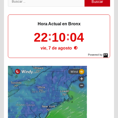
Buscar:
Hora Actual en Bronx
22
10
05
vie, 7 de agosto
Powered by
DaysPedia.com