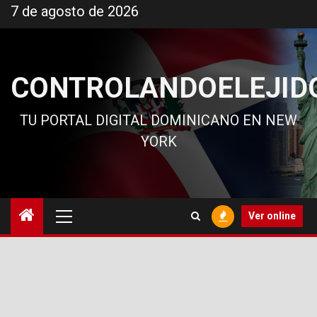
Ir
7 de agosto de 2026
al
contenido
CONTROLANDOELEJID
TU PORTAL DIGITAL DOMINICANO EN NEW
YORK
Menú
Ver online
principal