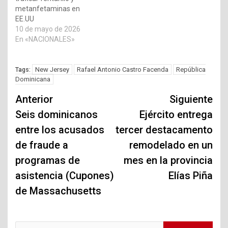
metanfetaminas en
EE.UU
10 de mayo de 2026
En «NACIONALES»
New Jersey
Rafael Antonio Castro Facenda
República
Tags:
Dominicana
Navegación
Anterior
Siguiente
de
Seis dominicanos
Ejército entrega
entre los acusados
tercer destacamento
entradas
de fraude a
remodelado en un
programas de
mes en la provincia
asistencia (Cupones)
Elías Piña
de Massachusetts