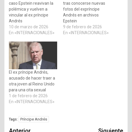
caso Epstein reavivan la
tras conocerse nuevas
polémica y vuelven a
fotos del expríncipe
vincular al ex príncipe
Andrés en archivos
Andrés
Epstein
10 de marzo de 2026
9 de febrero de 2026
En «INTERNACIONALES»
En «INTERNACIONALES»
El ex príncipe Andrés,
acusado de hacer traer a
otra joven al Reino Unido
para una cita sexual
1 de febrero de 2026
En «INTERNACIONALES»
Príncipe Andrés
Tags:
Navegación
Anterior
Siguiente