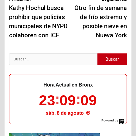
de
Kathy Hochul busca
Otro fin de semana
prohibir que policías
de frío extremo y
entradas
municipales de NYPD
posible nieve en
colaboren con ICE
Nueva York
Buscar:
Hora Actual en Bronx
23
09
10
sáb, 8 de agosto
Powered by
DaysPedia.com