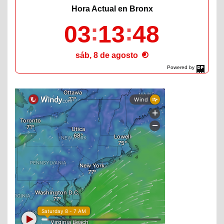
Hora Actual en Bronx
03
13
49
sáb, 8 de agosto
Powered by
DaysPedia.com