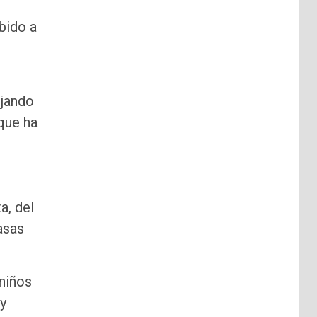
bido a
ejando
que ha
a, del
asas
niños
 y