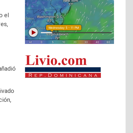
o el
es,
 añadió
rivado
ción,