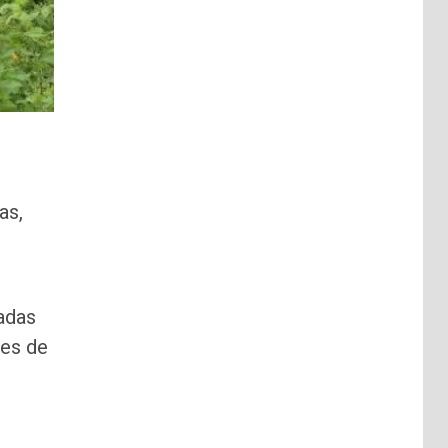
as,
sadas
tes de