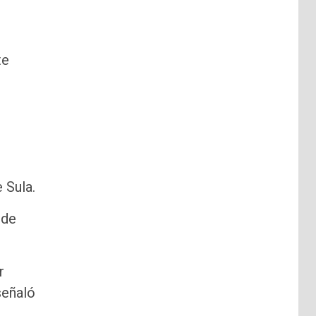
te
 Sula.
 de
r
señaló