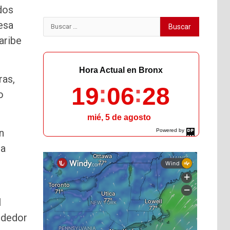
dos
Buscar:
 esa
aribe
Hora Actual en Bronx
ras,
19
06
29
o
mié, 5 de agosto
n
Powered by
DaysPedia.com
la
l
ededor