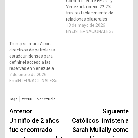
Comercio entre EE.UU. y
Venezuela crece 22.7%
tras restablecimiento de
relaciones bilaterales
13 de mayo de 2026
En «INTERNACIONALES»
Trump se reunirá con
directivos de petroleras
estadounidenses para
definir el acceso a las
reservas en Venezuela
7 de enero de 2026
En «INTERNACIONALES»
#eeuu
Venezuela
Tags:
Navegación
Anterior
Siguiente
de
Un niño de 2 años
Católicos invisten a
fue encontrado
Sarah Mullally como
entradas