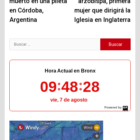
muerto en una pileta
arzobispa, primera
en Córdoba,
mujer que dirigirá la
Argentina
Iglesia en Inglaterra
Buscar:
Hora Actual en Bronx
09
48
29
vie, 7 de agosto
Powered by
DaysPedia.com