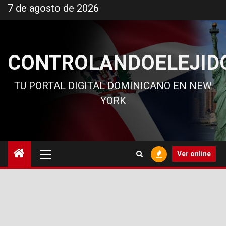
Ir
7 de agosto de 2026
al
contenido
CONTROLANDOELEJID
TU PORTAL DIGITAL DOMINICANO EN NEW
YORK
Menú
Ver online
principal