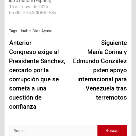
iba a matar» (España)
15 de mayo de 2026
En «INTERNACIONALES»
Isabel Díaz Ayuso
Tags:
Navegación
Anterior
Siguiente
de
Congreso exige al
María Corina y
Presidente Sánchez,
Edmundo González
entradas
cercado por la
piden apoyo
corrupción que se
internacional para
someta a una
Venezuela tras
cuestión de
terremotos
confianza
Buscar: