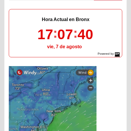
Hora Actual en Bronx
17
07
41
vie, 7 de agosto
Powered by
DaysPedia.com