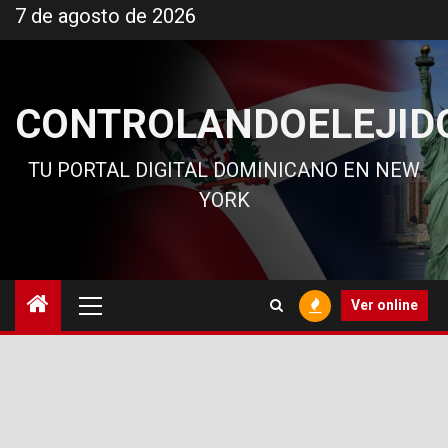
Ir
7 de agosto de 2026
al
contenido
CONTROLANDOELEJID
TU PORTAL DIGITAL DOMINICANO EN NEW
YORK
Menú
Ver online
principal