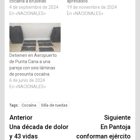
cocaína a Bruselas
apresados
4 de septiembre de 2024
19 de noviembre de 2024
En «NACIONALES»
En «NACIONALES»
Detienen en Aeropuerto
de Punta Cana a una
pareja con seis láminas
de presunta cocaína
6 de junio de 2024
En «NACIONALES»
Cocaína
Silla de ruedas
Tags:
Navegación
Anterior
Siguiente
de
Una década de dolor
En Pantoja
y 43 vidas
conforman ejército
entradas