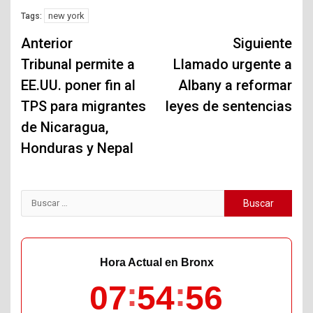
new york
Tags:
Navegación
Anterior
Siguiente
de
Tribunal permite a
Llamado urgente a
EE.UU. poner fin al
Albany a reformar
entradas
TPS para migrantes
leyes de sentencias
de Nicaragua,
Honduras y Nepal
Buscar:
Hora Actual en Bronx
07
54
57