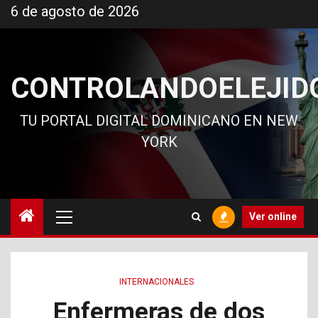
Ir
6 de agosto de 2026
al
contenido
CONTROLANDOELEJID
TU PORTAL DIGITAL DOMINICANO EN NEW
YORK
Menú
Ver online
principal
INTERNACIONALES
Enfermeras de dos