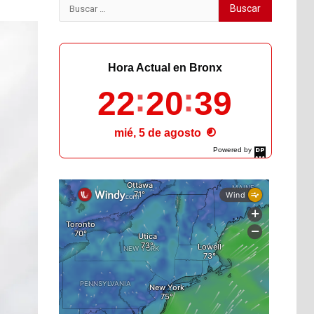
Buscar:
Hora Actual en Bronx
22
20
41
mié, 5 de agosto
Powered by
DaysPedia.com