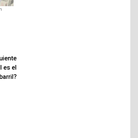
en
uiente
 es el
barril?