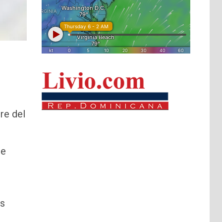
re del
de
os