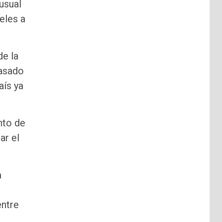
usual
eles a
de la
pasado
aís ya
nto de
ar el
a
entre