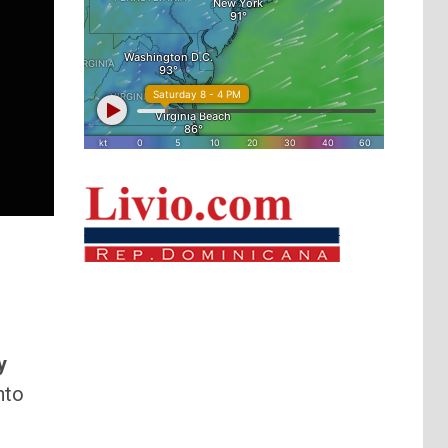
y
nto