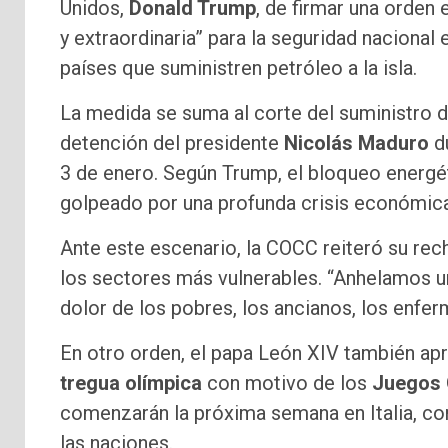
Unidos,
Donald Trump
, de firmar una orden
y extraordinaria” para la seguridad naciona
países que suministren petróleo a la isla.
La medida se suma al corte del suministro 
detención del presidente
Nicolás Maduro
du
3 de enero. Según Trump, el bloqueo energét
golpeado por una profunda crisis económica,
Ante este escenario, la COCC reiteró su rec
los sectores más vulnerables. “Anhelamos un
dolor de los pobres, los ancianos, los enfer
En otro orden, el papa León XIV también ap
tregua olímpica
con motivo de los
Juegos 
comenzarán la próxima semana en Italia, com
las naciones.