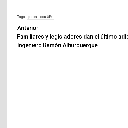
papa León XIV
Tags:
Navegación
Anterior
de
Familiares y legisladores dan el último adi
Ingeniero Ramón Alburquerque
entradas