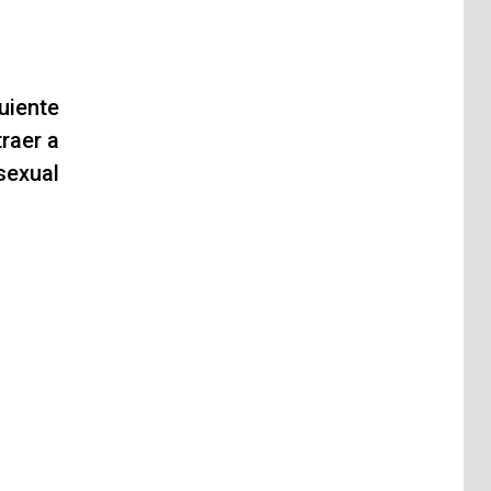
uiente
raer a
sexual