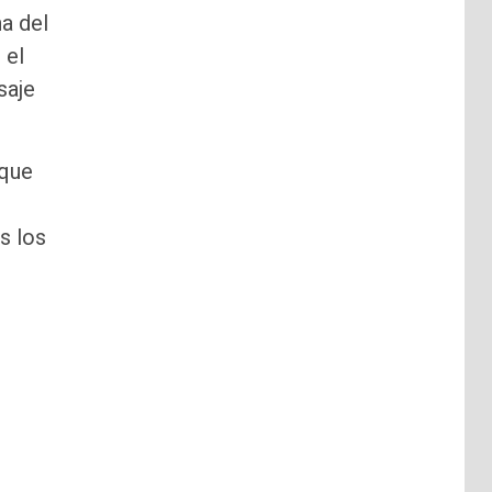
a del
 el
saje
 que
s los