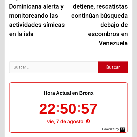
Dominicana alerta y
detiene, rescatistas
entradas
monitoreando las
continúan búsqueda
actividades símicas
debajo de
en la isla
escombros en
Venezuela
Buscar:
Hora Actual en Bronx
22
50
58
vie, 7 de agosto
Powered by
DaysPedia.com