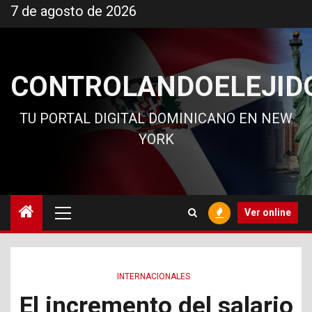
Ir
7 de agosto de 2026
al
contenido
CONTROLANDOELEJID
TU PORTAL DIGITAL DOMINICANO EN NEW
YORK
Menú
Ver online
principal
INTERNACIONALES
El incremento del salario