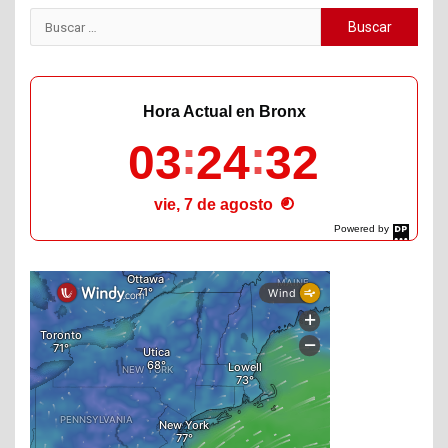
Buscar:
Hora Actual en Bronx
03
24
34
vie, 7 de agosto
Powered by
DaysPedia.com