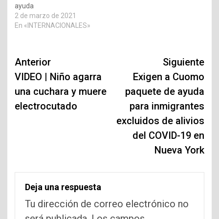
ayuda
2 de marzo de 2021
En «INTERNACIONALES»
Navegación
Anterior
Siguiente
de
VIDEO | Niño agarra
Exigen a Cuomo
una cuchara y muere
paquete de ayuda
entradas
electrocutado
para inmigrantes
excluidos de alivios
del COVID-19 en
Nueva York
Deja una respuesta
Tu dirección de correo electrónico no
será publicada.
Los campos