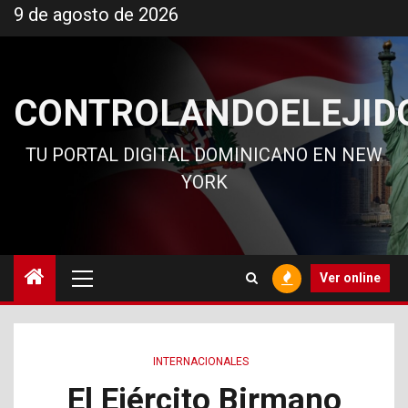
Ir
9 de agosto de 2026
al
contenido
CONTROLANDOELEJID
TU PORTAL DIGITAL DOMINICANO EN NEW
YORK
Menú
Ver online
principal
INTERNACIONALES
El Ejército Birmano