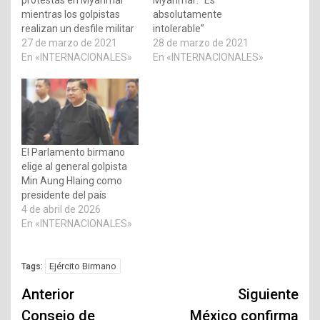
mientras los golpistas
absolutamente
realizan un desfile militar
intolerable”
27 de marzo de 2021
28 de marzo de 2021
En «INTERNACIONALES»
En «INTERNACIONALES»
El Parlamento birmano
elige al general golpista
Min Aung Hlaing como
presidente del país
4 de abril de 2026
En «INTERNACIONALES»
Ejército Birmano
Tags:
Navegación
Anterior
Siguiente
de
Consejo de
México confirma