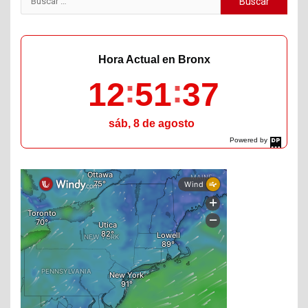
Hora Actual en Bronx
12
51
38
sáb, 8 de agosto
Powered by
DaysPedia.com