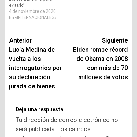
evitarlo”
4 de noviembre de 2020
En «INTERNACIONALES»
Navegación
Anterior
Siguiente
de
Lucía Medina de
Biden rompe récord
vuelta a los
de Obama en 2008
entradas
interrogatorios por
con más de 70
su declaración
millones de votos
jurada de bienes
Deja una respuesta
Tu dirección de correo electrónico no
será publicada.
Los campos