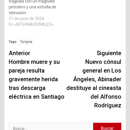
tragedia con un magnate
petrolero y una estrella de
televisión
21 de junio de 2024
En «INTERNACIONALES»
Turquía
Tags:
Navegación
Anterior
Siguiente
de
Hombre muere y su
Nuevo cónsul
pareja resulta
general en Los
entradas
gravemente herida
Ángeles, Abinader
tras descarga
destituye al cineasta
eléctrica en Santiago
del Alfonso
Rodríguez
Buscar: