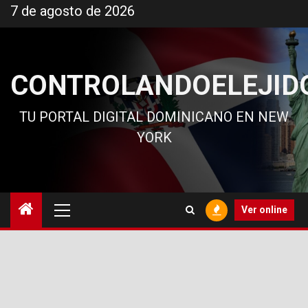
Ir
7 de agosto de 2026
al
contenido
CONTROLANDOELEJID
TU PORTAL DIGITAL DOMINICANO EN NEW
YORK
Menú
Ver online
principal