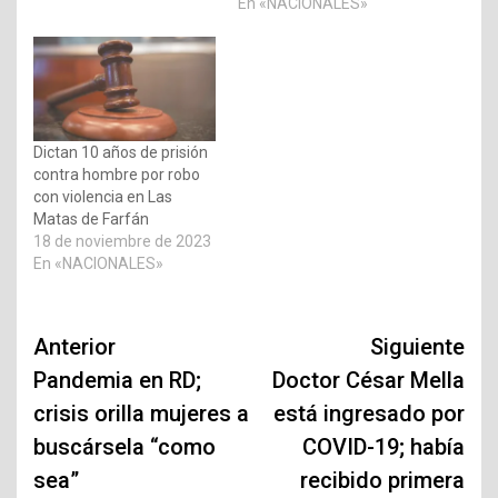
En «NACIONALES»
Dictan 10 años de prisión
contra hombre por robo
con violencia en Las
Matas de Farfán
18 de noviembre de 2023
En «NACIONALES»
Navegación
Anterior
Siguiente
de
Pandemia en RD;
Doctor César Mella
crisis orilla mujeres a
está ingresado por
entradas
buscársela “como
COVID-19; había
sea”
recibido primera