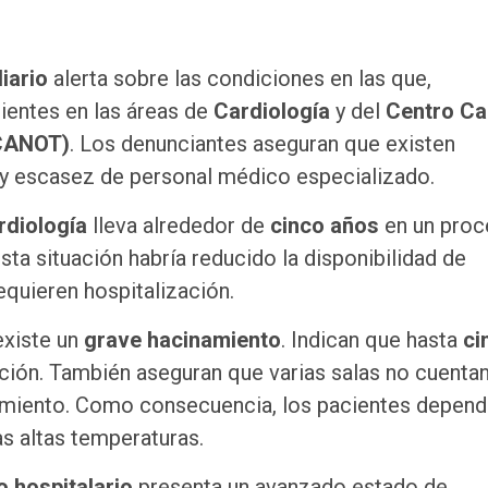
iario
alerta sobre las condiciones en las que,
entes en las áreas de
Cardiología
y del
Centro Ca
ECANOT)
. Los denunciantes aseguran que existen
 y escasez de personal médico especializado.
rdiología
lleva alrededor de
cinco años
en un proc
ta situación habría reducido la disponibilidad de
equieren hospitalización.
existe un
grave hacinamiento
. Indican que hasta
ci
ión. También aseguran que varias salas no cuenta
amiento. Como consecuencia, los pacientes depen
as altas temperaturas.
o hospitalario
presenta un avanzado estado de