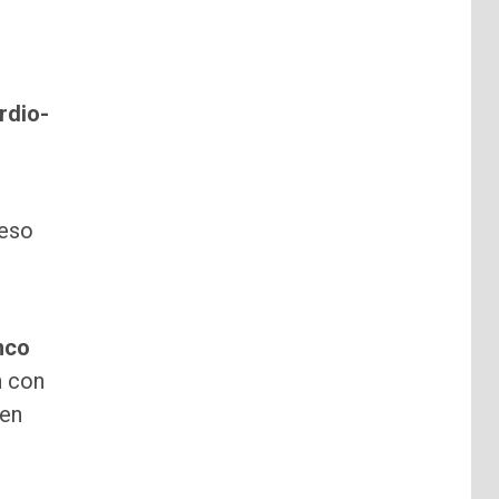
rdio-
eso
nco
n con
den