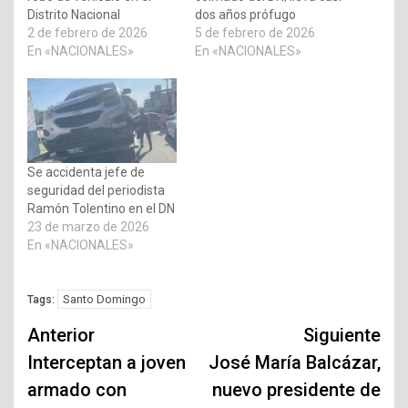
Distrito Nacional
dos años prófugo
2 de febrero de 2026
5 de febrero de 2026
En «NACIONALES»
En «NACIONALES»
Se accidenta jefe de
seguridad del periodista
Ramón Tolentino en el DN
23 de marzo de 2026
En «NACIONALES»
Santo Domingo
Tags:
Navegación
Anterior
Siguiente
de
Interceptan a joven
José María Balcázar,
armado con
nuevo presidente de
entradas