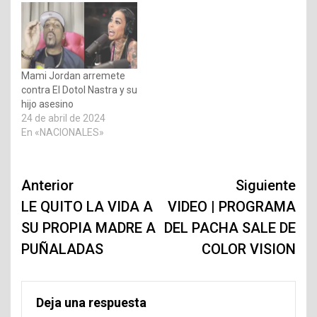
Mami Jordan arremete
contra El Dotol Nastra y su
hijo asesino
24 de abril de 2024
En «NACIONALES»
Navegación
Anterior
Siguiente
de
LE QUITO LA VIDA A
VIDEO | PROGRAMA
SU PROPIA MADRE A
DEL PACHA SALE DE
entradas
PUÑALADAS
COLOR VISION
Deja una respuesta