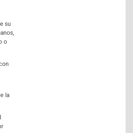
ne su
manos,
o o
 con
e la
l
or