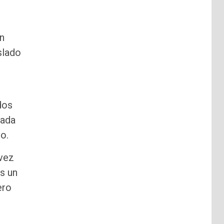
n
slado
dos
iada
o.
 vez
s un
ero