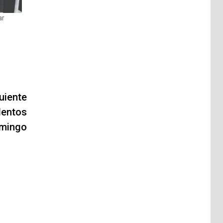
ar
uiente
lentos
omingo