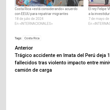
Costa Rica «está considerando» acuerdo
El rey Felipe V
con EEUU para repatriar migrantes
a la investid
18 de julio de 2024
7 de mayo de
En «INTERNACIONALES»
En «INTERNA
Costa Rica
Tags:
Navegación
Anterior
de
Trágico accidente en Imata del Perú deja 
fallecidos tras violento impacto entre mini
entradas
camión de carga