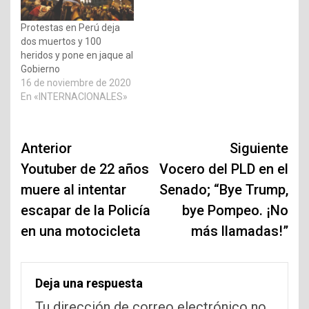
Protestas en Perú deja
dos muertos y 100
heridos y pone en jaque al
Gobierno
16 de noviembre de 2020
En «INTERNACIONALES»
Navegación
Anterior
Siguiente
de
Youtuber de 22 años
Vocero del PLD en el
muere al intentar
Senado; “Bye Trump,
entradas
escapar de la Policía
bye Pompeo. ¡No
en una motocicleta
más llamadas!”
Deja una respuesta
Tu dirección de correo electrónico no