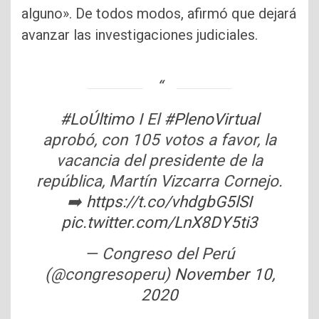
alguno». De todos modos, afirmó que dejará
avanzar las investigaciones judiciales.
#LoÚltimo
I El
#PlenoVirtual
aprobó, con 105 votos a favor, la
vacancia del presidente de la
república, Martín Vizcarra Cornejo.
➡️
https://t.co/vhdgbG5lSI
pic.twitter.com/LnX8DY5ti3
— Congreso del Perú
(@congresoperu)
November 10,
2020