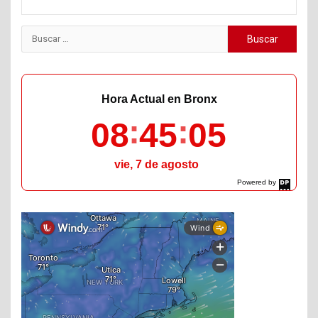
Buscar:
Hora Actual en Bronx
08
45
06
vie, 7 de agosto
Powered by
DaysPedia.com