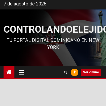
Ir
7 de agosto de 2026
al
contenido
CONTROLANDOELEJID
TU PORTAL DIGITAL DOMINICANO EN NEW
YORK
Menú
Ver online
principal