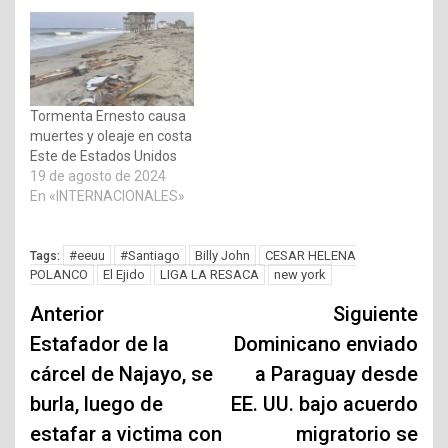
Tormenta Ernesto causa
muertes y oleaje en costa
Este de Estados Unidos
19 de agosto de 2024
En «INTERNACIONALES»
#eeuu
#Santiago
Billy John
CESAR HELENA
Tags:
POLANCO
El Ejido
LIGA LA RESACA
new york
Navegación
Anterior
Siguiente
de
Estafador de la
Dominicano enviado
cárcel de Najayo, se
a Paraguay desde
entradas
burla, luego de
EE. UU. bajo acuerdo
estafar a victima con
migratorio se