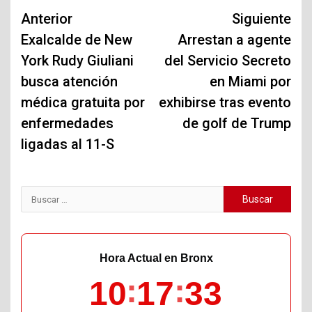
Navegación
Anterior
Siguiente
de
Exalcalde de New
Arrestan a agente
York Rudy Giuliani
del Servicio Secreto
entradas
busca atención
en Miami por
médica gratuita por
exhibirse tras evento
enfermedades
de golf de Trump
ligadas al 11-S
Buscar:
Hora Actual en Bronx
10
17
34