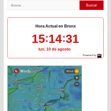
Buscar:
Hora Actual en Bronx
15
14
32
lun, 10 de agosto
Powered by
DaysPedia.com