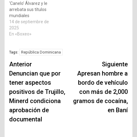
‘Canelo’ Álvarez y le
arrebata sus títulos
mundiales
14 de septiembre de
2025
En «Boxeo»
República Dominicana
Tags:
Navegación
Anterior
Siguiente
de
Denuncian que por
Apresan hombre a
tener aspectos
bordo de vehículo
entradas
positivos de Trujillo,
con más de 2,000
Minerd condiciona
gramos de cocaína,
aprobación de
en Baní
documental