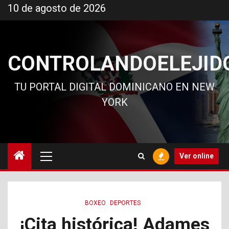
Ir
10 de agosto de 2026
al
contenido
CONTROLANDOELEJID
TU PORTAL DIGITAL DOMINICANO EN NEW
YORK
Menú
Ver online
principal
BOXEO
DEPORTES
¡Cita histórica! Adames