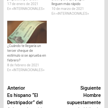
17 de enero de 2021
lleguen más rápido
En «INTERNACIONALES»
10 de marzo de 2021
En «INTERNACIONALES»
¿Cuándo te llegaría un
tercer cheque de
estímulo si se aprueba en
febrero?
8 de febrero de 2021
En «INTERNACIONALES»
Navegación
Anterior
Siguiente
de
Es hispano “El
Hombre
Destripador” del
supuestamente
entradas