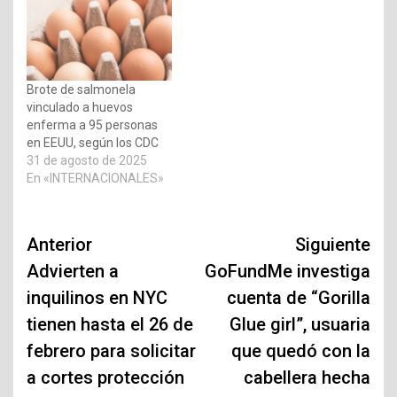
Brote de salmonela
vinculado a huevos
enferma a 95 personas
en EEUU, según los CDC
31 de agosto de 2025
En «INTERNACIONALES»
Navegación
Anterior
Siguiente
de
Advierten a
GoFundMe investiga
inquilinos en NYC
cuenta de “Gorilla
entradas
tienen hasta el 26 de
Glue girl”, usuaria
febrero para solicitar
que quedó con la
a cortes protección
cabellera hecha