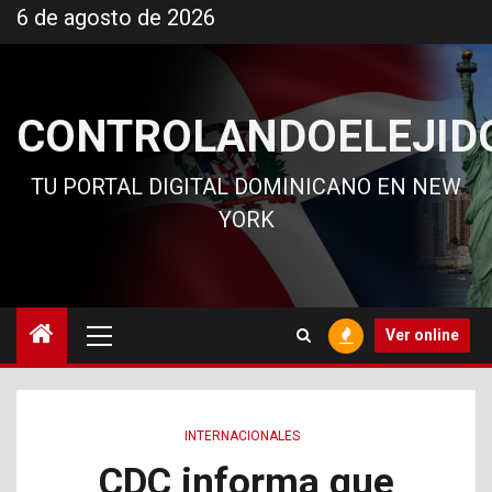
Ir
6 de agosto de 2026
al
contenido
CONTROLANDOELEJID
TU PORTAL DIGITAL DOMINICANO EN NEW
YORK
Menú
Ver online
principal
INTERNACIONALES
CDC informa que